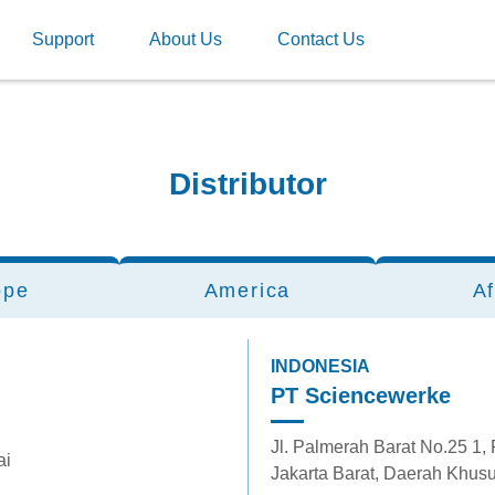
Support
About Us
Contact Us
Distributor
ope
America
Af
INDONESIA
PT Sciencewerke
Jl. Palmerah Barat No.25 1,
ai
Jakarta Barat, Daerah Khusu