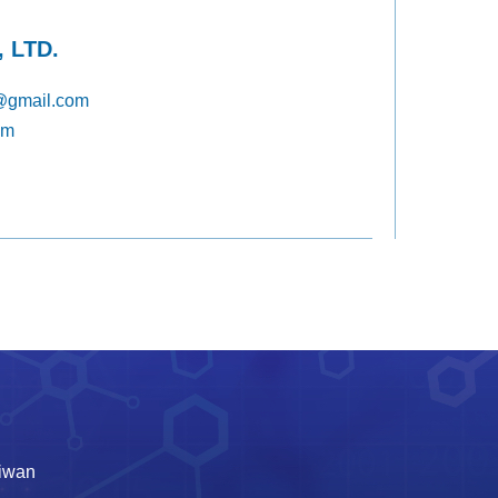
 LTD.
@gmail.com
om
aiwan