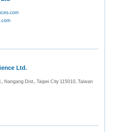
nces.com
s.com
ience Ltd.
., Nangang Dist., Taipei City 115010, Taiwan