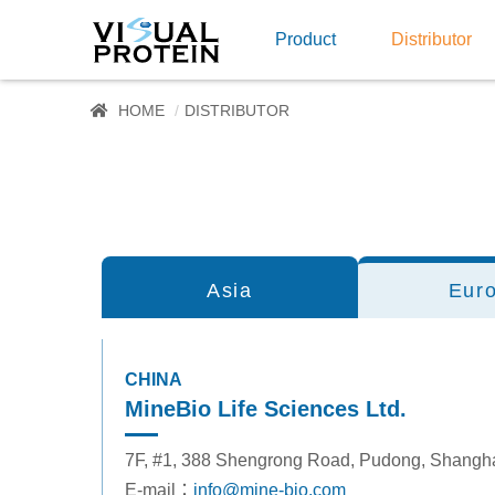
Product
Distributor
HOME
DISTRIBUTOR
Asia
Eur
CHINA
MineBio Life Sciences Ltd.
7F, #1, 388 Shengrong Road, Pudong, Shangh
E-mail：
info@mine-bio.com