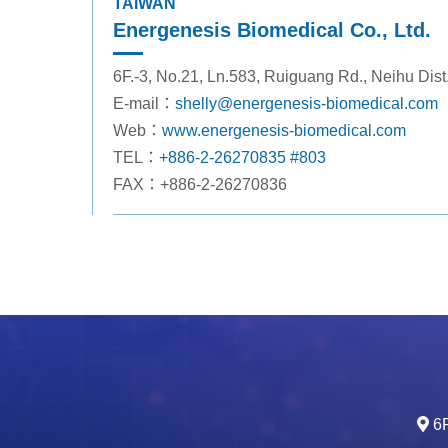
TAIWAN
Energenesis Biomedical Co., Ltd.
6F.-3, No.21, Ln.583, Ruiguang Rd., Neihu Dist
E-mail：
shelly@energenesis-biomedical.com
Web：
www.energenesis-biomedical.com
TEL：
+886-2-26270835 #803
FAX：+886-2-26270836
6F