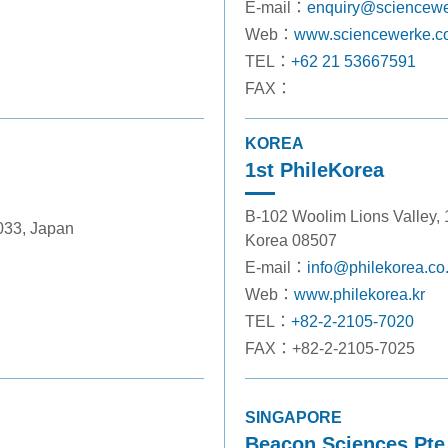
E-mail：
enquiry@sciencew
Web：
www.sciencewerke.co
TEL：
+62 21 53667591
FAX：
KOREA
1st PhileKorea
B-102 Woolim Lions Valley, 
033, Japan
Korea 08507
E-mail：
info@philekorea.co.
Web：
www.philekorea.kr
TEL：
+82-2-2105-7020
FAX：+82-2-2105-7025
SINGAPORE
Beacon Sciences Pte