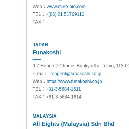
Web：
www.mine-bio.com
TEL：
+(86) 21 51769110
FAX：
JAPAN
Funakoshi
9-7 Hongo 2-Chome, Bunkyo-Ku, Tokyo, 113-0
E-mail：
reagent@funakoshi.co.jp
Web：
https://www.funakoshi.co.jp
TEL：
+81-3-5684-1611
FAX：+81-3-5684-1614
MALAYSIA
All Eights (Malaysia) Sdn Bhd