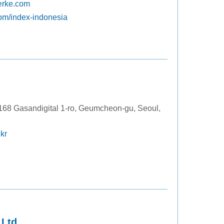
erke.com
m/index-indonesia
168 Gasandigital 1-ro, Geumcheon-gu, Seoul,
kr
 Ltd