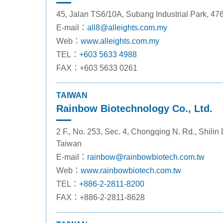
45, Jalan TS6/10A, Subang Industrial Park, 4
E-mail：
all8@alleights.com.my
Web：
www.alleights.com.my
TEL：
+603 5633 4988
FAX：+603 5633 0261
TAIWAN
Rainbow Biotechnology Co., Ltd.
2 F., No. 253, Sec. 4, Chongqing N. Rd., Shilin 
Taiwan
E-mail：
rainbow@rainbowbiotech.com.tw
Web：
www.rainbowbiotech.com.tw
TEL：
+886-2-2811-8200
FAX：+886-2-2811-8628